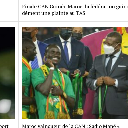
a
Finale CAN Guinée Maroc: la fédération gui
dément une plainte au TAS
port
Maroc vainqueur de la CAN : Sadio Mané «