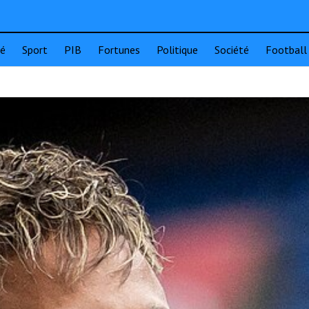
té
Sport
PIB
Fortunes
Politique
Société
Football