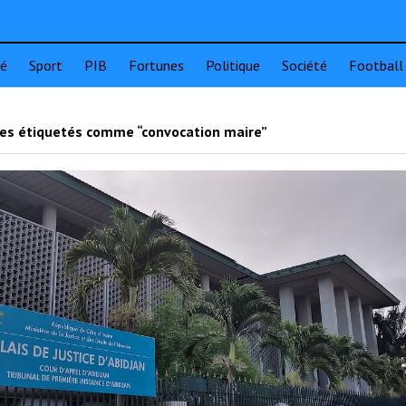
té
Sport
PIB
Fortunes
Politique
Société
Football
les étiquetés comme “convocation maire”