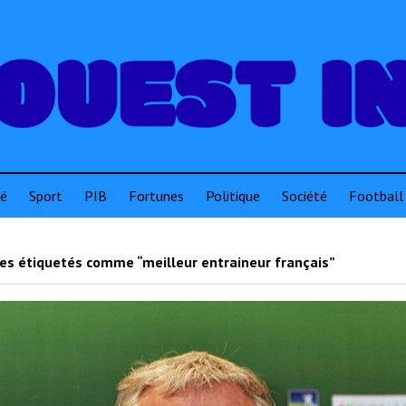
té
Sport
PIB
Fortunes
Politique
Société
Football
les étiquetés comme “meilleur entraineur français”