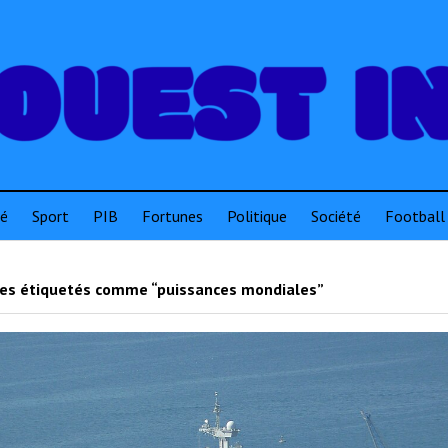
té
Sport
PIB
Fortunes
Politique
Société
Football
les étiquetés comme “puissances mondiales”